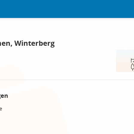
en, Winterberg
gen
e