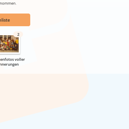
genommen.
liste
2
senfotos voller
innerungen