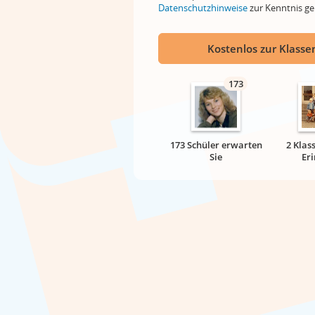
Datenschutzhinweise
zur Kenntnis 
Kostenlos zur Klassen
173
173 Schüler erwarten
2 Klas
Sie
Er