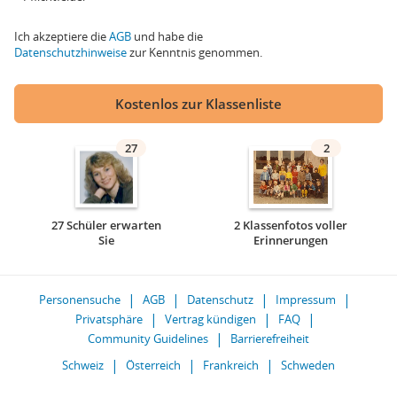
Ich akzeptiere die
AGB
und habe die
Datenschutzhinweise
zur Kenntnis genommen.
Kostenlos zur Klassenliste
27
2
27 Schüler erwarten
2 Klassenfotos voller
Sie
Erinnerungen
Personensuche
AGB
Datenschutz
Impressum
Privatsphäre
Vertrag kündigen
FAQ
Community Guidelines
Barrierefreiheit
Schweiz
Österreich
Frankreich
Schweden