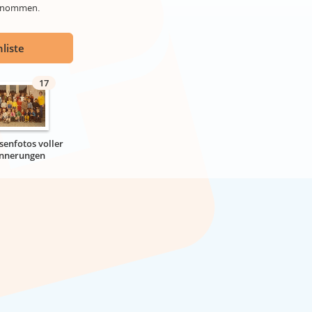
genommen.
liste
17
senfotos voller
innerungen