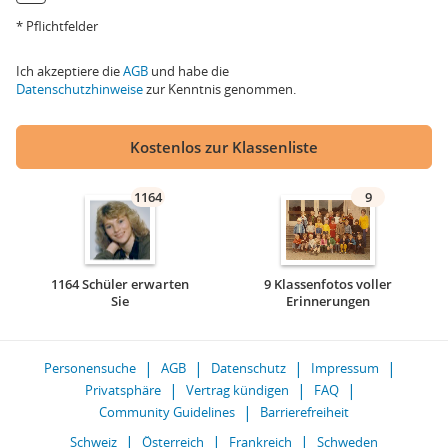
* Pflichtfelder
Ich akzeptiere die
AGB
und habe die
Datenschutzhinweise
zur Kenntnis genommen.
Kostenlos zur Klassenliste
1164
9
1164 Schüler erwarten
9 Klassenfotos voller
Sie
Erinnerungen
Personensuche
AGB
Datenschutz
Impressum
Privatsphäre
Vertrag kündigen
FAQ
Community Guidelines
Barrierefreiheit
Schweiz
Österreich
Frankreich
Schweden