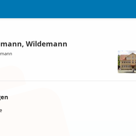
emann, Wildemann
demann
gen
e