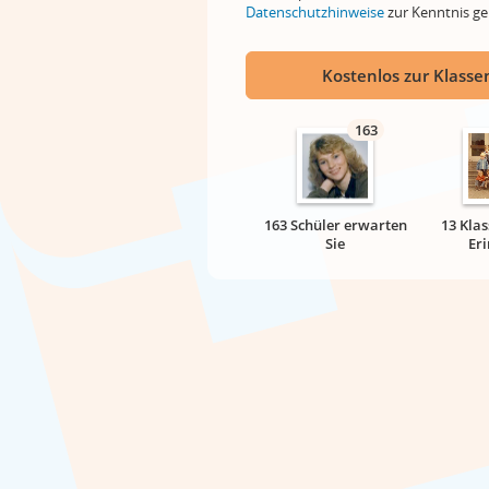
Datenschutzhinweise
zur Kenntnis 
Kostenlos zur Klassen
163
163 Schüler erwarten
13 Klas
Sie
Er