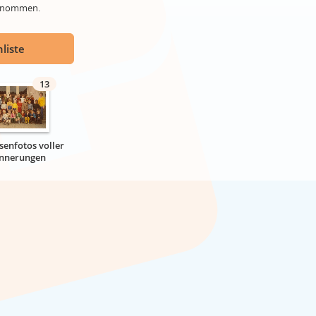
genommen.
liste
13
senfotos voller
innerungen