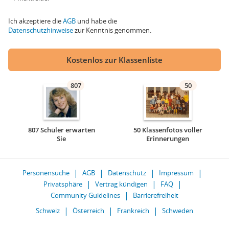
Ich akzeptiere die
AGB
und habe die
Datenschutzhinweise
zur Kenntnis genommen.
Kostenlos zur Klassenliste
807
50
807 Schüler erwarten
50 Klassenfotos voller
Sie
Erinnerungen
Personensuche
AGB
Datenschutz
Impressum
Privatsphäre
Vertrag kündigen
FAQ
Community Guidelines
Barrierefreiheit
Schweiz
Österreich
Frankreich
Schweden