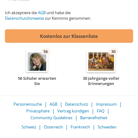
Ich akzeptiere die
AGB
und habe die
Datenschutzhinweise
zur Kenntnis genommen.
Kostenlos zur Klassenliste
56
30
56 Schüler erwarten
30 Jahrgänge voller
Sie
Erinnerungen
Personensuche
AGB
Datenschutz
Impressum
Privatsphäre
Vertrag kündigen
FAQ
Community Guidelines
Barrierefreiheit
Schweiz
Österreich
Frankreich
Schweden