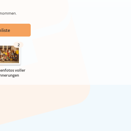
genommen.
liste
2
senfotos voller
innerungen