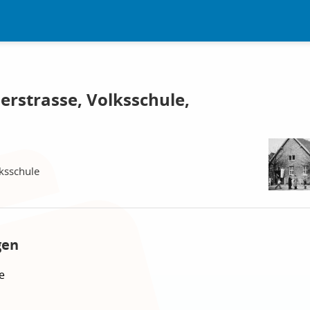
erstrasse, Volksschule,
ksschule
gen
e