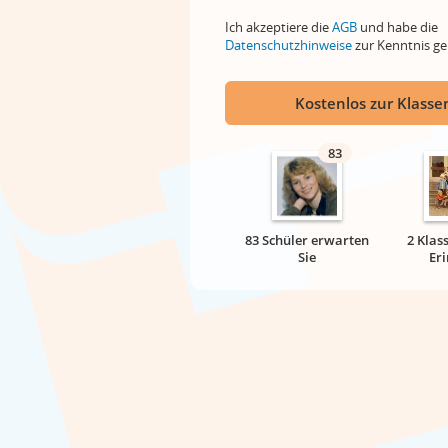
Ich akzeptiere die
AGB
und habe die
Datenschutzhinweise
zur Kenntnis 
Kostenlos zur Klassen
83
83 Schüler erwarten
2 Klas
Sie
Er