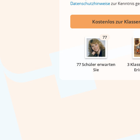
Datenschutzhinweise
zur Kenntnis 
Kostenlos zur Klassen
77
77 Schüler erwarten
3 Klas
Sie
Er