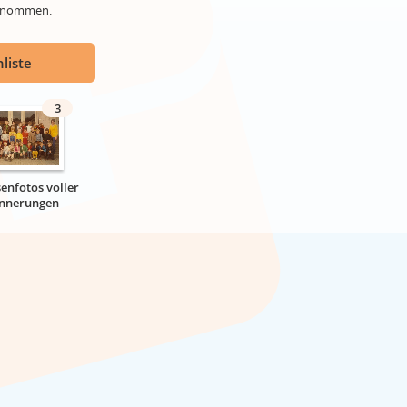
genommen.
liste
3
senfotos voller
innerungen