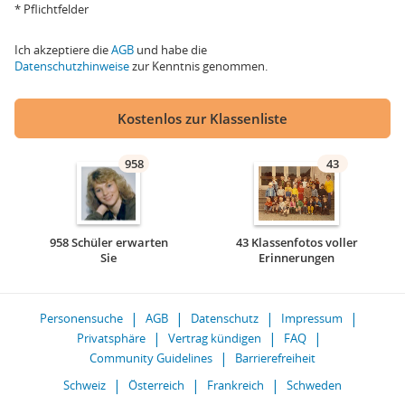
* Pflichtfelder
Ich akzeptiere die
AGB
und habe die
Datenschutzhinweise
zur Kenntnis genommen.
Kostenlos zur Klassenliste
958
43
958 Schüler erwarten
43 Klassenfotos voller
Sie
Erinnerungen
Personensuche
AGB
Datenschutz
Impressum
Privatsphäre
Vertrag kündigen
FAQ
Community Guidelines
Barrierefreiheit
Schweiz
Österreich
Frankreich
Schweden