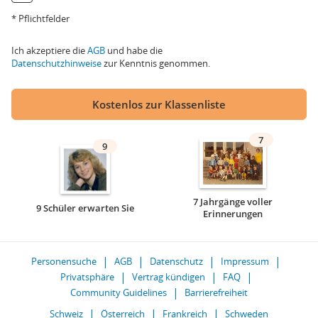
* Pflichtfelder
Ich akzeptiere die
AGB
und habe die
Datenschutzhinweise
zur Kenntnis genommen.
Kostenlos zur Klassenliste
7
9
7 Jahrgänge voller
9 Schüler erwarten Sie
Erinnerungen
Personensuche
AGB
Datenschutz
Impressum
Privatsphäre
Vertrag kündigen
FAQ
Community Guidelines
Barrierefreiheit
Schweiz
Österreich
Frankreich
Schweden