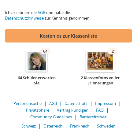
Ich akzeptiere die
AGB
und habe die
Datenschutzhinweise
zur Kenntnis genommen.
Kostenlos zur Klassenliste
64
2
64 Schüler erwarten
2 Klassenfotos voller
Sie
Erinnerungen
Personensuche
AGB
Datenschutz
Impressum
Privatsphäre
Vertrag kündigen
FAQ
Community Guidelines
Barrierefreiheit
Schweiz
Österreich
Frankreich
Schweden