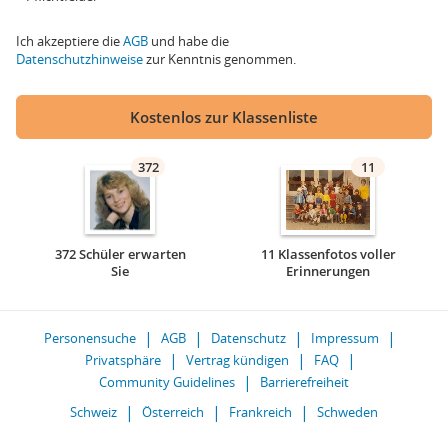
Ich akzeptiere die
AGB
und habe die
Datenschutzhinweise
zur Kenntnis genommen.
Kostenlos zur Klassenliste
372
11
372 Schüler erwarten
11 Klassenfotos voller
Sie
Erinnerungen
Personensuche
AGB
Datenschutz
Impressum
Privatsphäre
Vertrag kündigen
FAQ
Community Guidelines
Barrierefreiheit
Schweiz
Österreich
Frankreich
Schweden