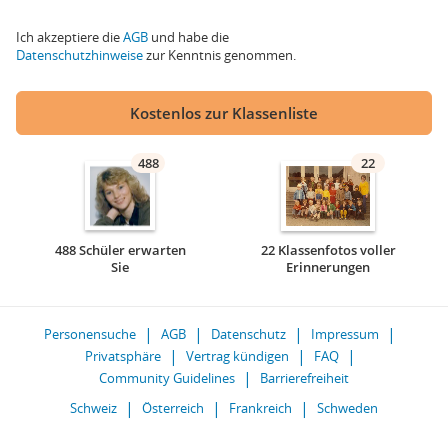
Ich akzeptiere die
AGB
und habe die
Datenschutzhinweise
zur Kenntnis genommen.
Kostenlos zur Klassenliste
488
22
488 Schüler erwarten
22 Klassenfotos voller
Sie
Erinnerungen
Personensuche
AGB
Datenschutz
Impressum
Privatsphäre
Vertrag kündigen
FAQ
Community Guidelines
Barrierefreiheit
Schweiz
Österreich
Frankreich
Schweden