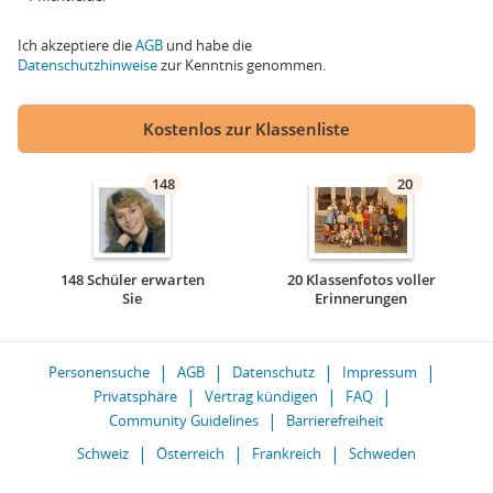
Ich akzeptiere die
AGB
und habe die
Datenschutzhinweise
zur Kenntnis genommen.
Kostenlos zur Klassenliste
148
20
148 Schüler erwarten
20 Klassenfotos voller
Sie
Erinnerungen
Personensuche
AGB
Datenschutz
Impressum
Privatsphäre
Vertrag kündigen
FAQ
Community Guidelines
Barrierefreiheit
Schweiz
Österreich
Frankreich
Schweden