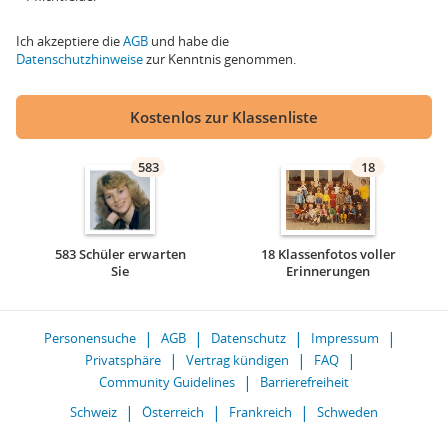
Ich akzeptiere die
AGB
und habe die
Datenschutzhinweise
zur Kenntnis genommen.
Kostenlos zur Klassenliste
583
18
583 Schüler erwarten
18 Klassenfotos voller
Sie
Erinnerungen
Personensuche
AGB
Datenschutz
Impressum
Privatsphäre
Vertrag kündigen
FAQ
Community Guidelines
Barrierefreiheit
Schweiz
Österreich
Frankreich
Schweden