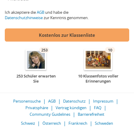
Ich akzeptiere die
AGB
und habe die
Datenschutzhinweise
zur Kenntnis genommen.
Kostenlos zur Klassenliste
253
10
253 Schüler erwarten
10 Klassenfotos voller
Sie
Erinnerungen
Personensuche
AGB
Datenschutz
Impressum
Privatsphäre
Vertrag kündigen
FAQ
Community Guidelines
Barrierefreiheit
Schweiz
Österreich
Frankreich
Schweden