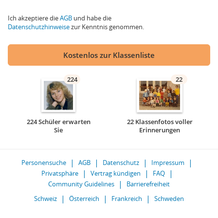
Ich akzeptiere die
AGB
und habe die
Datenschutzhinweise
zur Kenntnis genommen.
Kostenlos zur Klassenliste
224
22
224 Schüler erwarten
22 Klassenfotos voller
Sie
Erinnerungen
Personensuche
AGB
Datenschutz
Impressum
Privatsphäre
Vertrag kündigen
FAQ
Community Guidelines
Barrierefreiheit
Schweiz
Österreich
Frankreich
Schweden