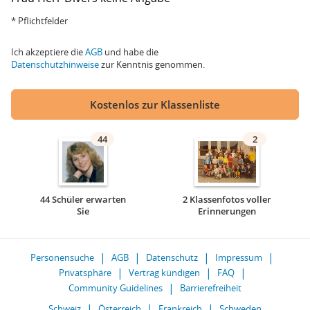
* Pflichtfelder
Ich akzeptiere die
AGB
und habe die
Datenschutzhinweise
zur Kenntnis genommen.
Kostenlos zur Klassenliste
44
2
44 Schüler erwarten
2 Klassenfotos voller
Sie
Erinnerungen
Personensuche
AGB
Datenschutz
Impressum
Privatsphäre
Vertrag kündigen
FAQ
Community Guidelines
Barrierefreiheit
Schweiz
Österreich
Frankreich
Schweden