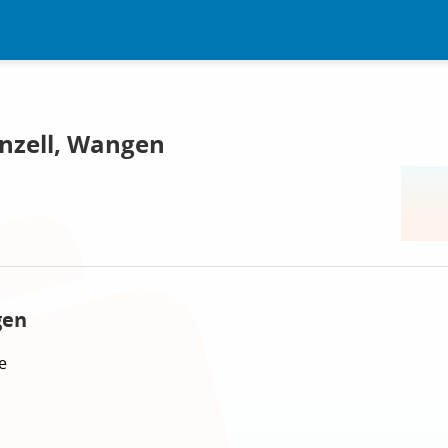
nzell, Wangen
gen
e