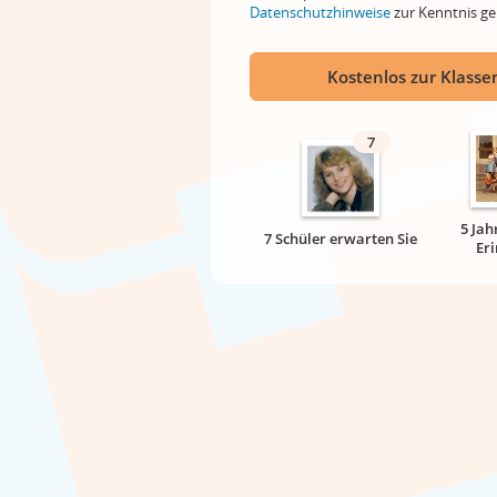
Datenschutzhinweise
zur Kenntnis 
Kostenlos zur Klassen
7
5 Jah
7 Schüler erwarten Sie
Er