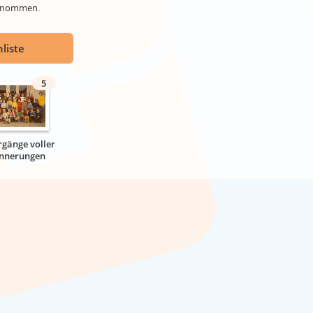
genommen.
liste
5
rgänge voller
innerungen