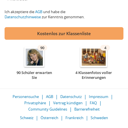
Ich akzeptiere die
AGB
und habe die
Datenschutzhinweise
zur Kenntnis genommen.
Kostenlos zur Klassenliste
90
4
90 Schüler erwarten
4 Klassenfotos voller
Sie
Erinnerungen
Personensuche
AGB
Datenschutz
Impressum
Privatsphäre
Vertrag kündigen
FAQ
Community Guidelines
Barrierefreiheit
Schweiz
Österreich
Frankreich
Schweden