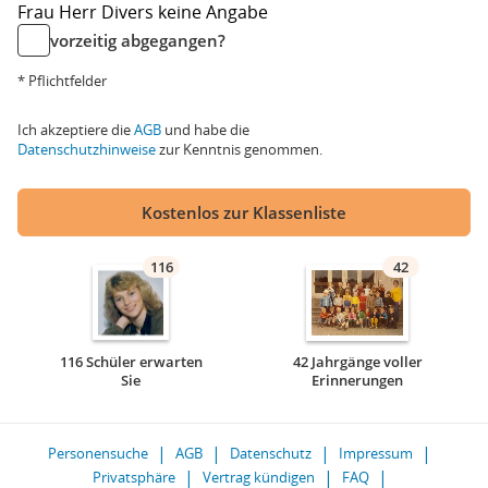
Frau
Herr
Divers
keine Angabe
vorzeitig abgegangen?
* Pflichtfelder
Ich akzeptiere die
AGB
und habe die
Datenschutzhinweise
zur Kenntnis genommen.
Kostenlos zur Klassenliste
116
42
116 Schüler erwarten
42 Jahrgänge voller
Sie
Erinnerungen
Personensuche
AGB
Datenschutz
Impressum
Privatsphäre
Vertrag kündigen
FAQ