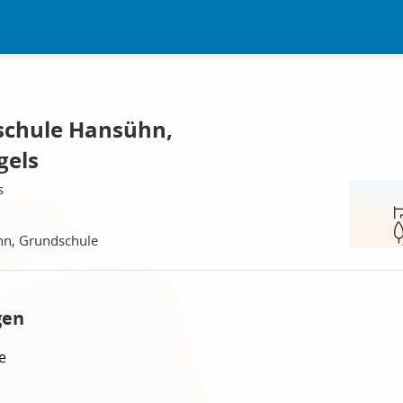
schule Hansühn,
gels
s
hn, Grundschule
gen
e