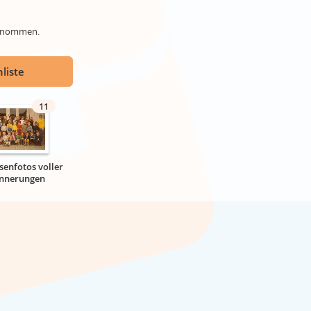
genommen.
liste
11
senfotos voller
innerungen