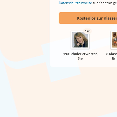
Datenschutzhinweise
zur Kenntnis 
Kostenlos zur Klassen
190
190 Schüler erwarten
8 Klas
Sie
Er