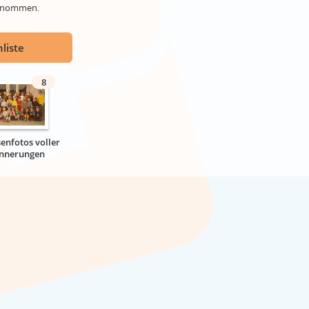
genommen.
liste
8
senfotos voller
innerungen