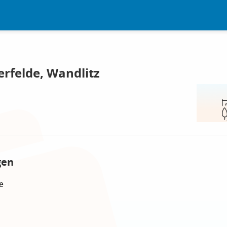
rfelde, Wandlitz
gen
e