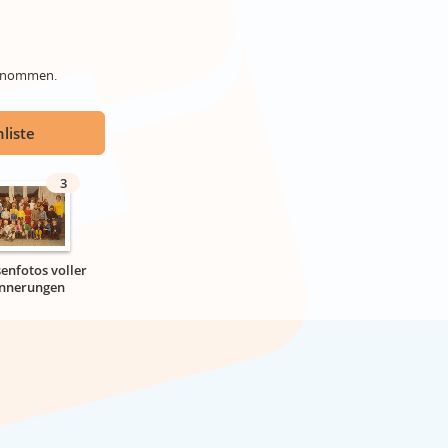
genommen.
liste
3
senfotos voller
innerungen