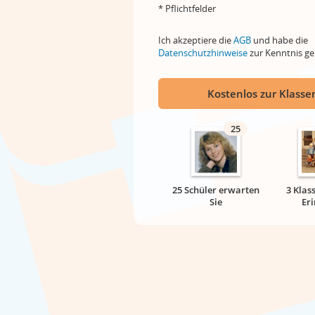
* Pflichtfelder
Ich akzeptiere die
AGB
und habe die
Datenschutzhinweise
zur Kenntnis 
Kostenlos zur Klassen
25
25 Schüler erwarten
3 Klas
Sie
Er