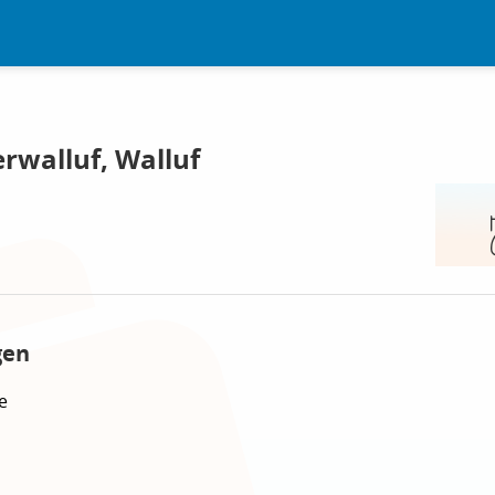
rwalluf, Walluf
gen
e