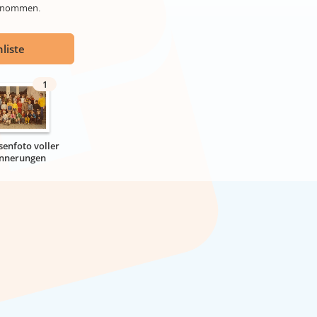
genommen.
liste
1
senfoto voller
innerungen