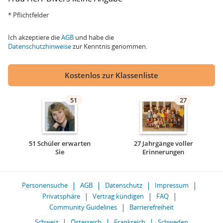
* Pflichtfelder
Ich akzeptiere die
AGB
und habe die
Datenschutzhinweise
zur Kenntnis genommen.
Kostenlos zur Klassenliste
51
27
51 Schüler erwarten
27 Jahrgänge voller
Sie
Erinnerungen
Personensuche
AGB
Datenschutz
Impressum
Privatsphäre
Vertrag kündigen
FAQ
Community Guidelines
Barrierefreiheit
Schweiz
Österreich
Frankreich
Schweden