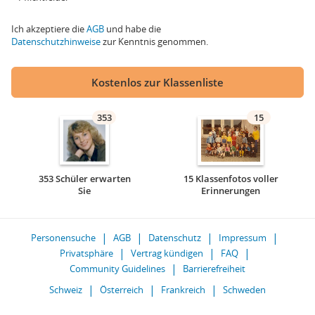
Ich akzeptiere die
AGB
und habe die
Datenschutzhinweise
zur Kenntnis genommen.
Kostenlos zur Klassenliste
353
15
353 Schüler erwarten
15 Klassenfotos voller
Sie
Erinnerungen
Personensuche
AGB
Datenschutz
Impressum
Privatsphäre
Vertrag kündigen
FAQ
Community Guidelines
Barrierefreiheit
Schweiz
Österreich
Frankreich
Schweden