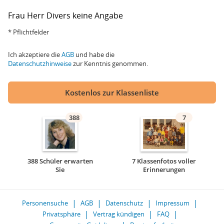
Frau
Herr
Divers
keine Angabe
* Pflichtfelder
Ich akzeptiere die
AGB
und habe die
Datenschutzhinweise
zur Kenntnis genommen.
Kostenlos zur Klassenliste
388
7
388 Schüler erwarten
7 Klassenfotos voller
Sie
Erinnerungen
Personensuche
AGB
Datenschutz
Impressum
Privatsphäre
Vertrag kündigen
FAQ