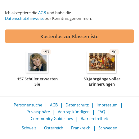
Ich akzeptiere die
AGB
und habe die
Datenschutzhinweise
zur Kenntnis genommen.
Kostenlos zur Klassenliste
157
50
157 Schüler erwarten
50 Jahrgänge voller
Sie
Erinnerungen
Personensuche
AGB
Datenschutz
Impressum
Privatsphäre
Vertrag kündigen
FAQ
Community Guidelines
Barrierefreiheit
Schweiz
Österreich
Frankreich
Schweden