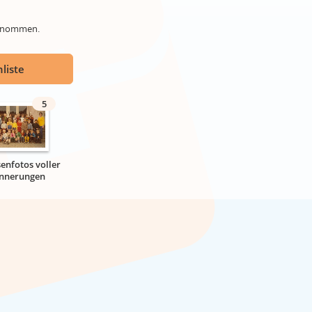
genommen.
liste
5
senfotos voller
innerungen