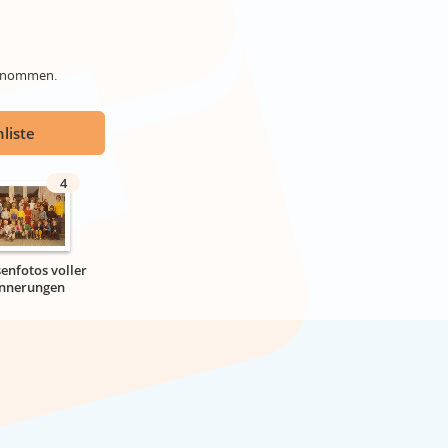
genommen.
liste
4
senfotos voller
innerungen