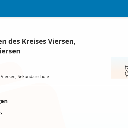
en des Kreises Viersen,
iersen
s Viersen, Sekundarschule
gen
e