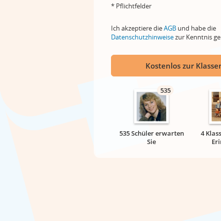
* Pflichtfelder
Ich akzeptiere die
AGB
und habe die
Datenschutzhinweise
zur Kenntnis 
Kostenlos zur Klassen
535
535 Schüler erwarten
4 Klas
Sie
Er