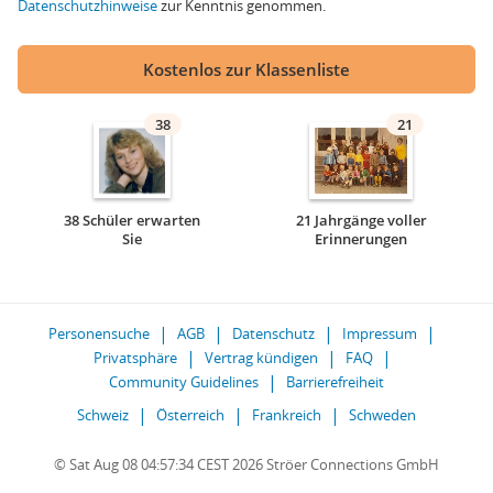
Datenschutzhinweise
zur Kenntnis genommen.
Kostenlos zur Klassenliste
38
21
38 Schüler erwarten
21 Jahrgänge voller
Sie
Erinnerungen
Personensuche
AGB
Datenschutz
Impressum
Privatsphäre
Vertrag kündigen
FAQ
Community Guidelines
Barrierefreiheit
Schweiz
Österreich
Frankreich
Schweden
© Sat Aug 08 04:57:34 CEST 2026 Ströer Connections GmbH