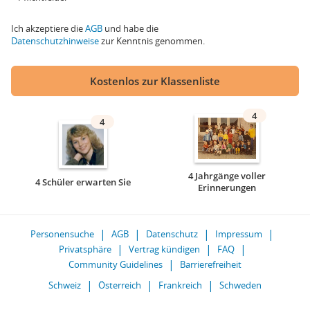
Ich akzeptiere die
AGB
und habe die
Datenschutzhinweise
zur Kenntnis genommen.
Kostenlos zur Klassenliste
4
4
4 Jahrgänge voller
4 Schüler erwarten Sie
Erinnerungen
Personensuche
AGB
Datenschutz
Impressum
Privatsphäre
Vertrag kündigen
FAQ
Community Guidelines
Barrierefreiheit
Schweiz
Österreich
Frankreich
Schweden