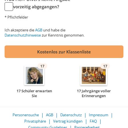
vorzeitig abgegangen?
* Pflichtfelder
Ich akzeptiere die
AGB
und habe die
Datenschutzhinweise
zur Kenntnis genommen.
Kostenlos zur Klassenliste
17
17
17 Schüler erwarten
17 Jahrgänge voller
Sie
Erinnerungen
Personensuche
AGB
Datenschutz
Impressum
Privatsphäre
Vertrag kündigen
FAQ
Community Guidelines
Barrierefreiheit