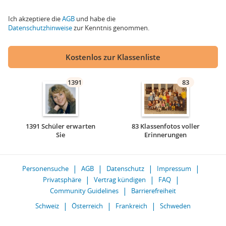
Ich akzeptiere die
AGB
und habe die
Datenschutzhinweise
zur Kenntnis genommen.
Kostenlos zur Klassenliste
1391
83
1391 Schüler erwarten
83 Klassenfotos voller
Sie
Erinnerungen
Personensuche
AGB
Datenschutz
Impressum
Privatsphäre
Vertrag kündigen
FAQ
Community Guidelines
Barrierefreiheit
Schweiz
Österreich
Frankreich
Schweden