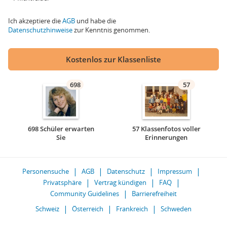
Ich akzeptiere die
AGB
und habe die
Datenschutzhinweise
zur Kenntnis genommen.
Kostenlos zur Klassenliste
698
57
698 Schüler erwarten
57 Klassenfotos voller
Sie
Erinnerungen
Personensuche
AGB
Datenschutz
Impressum
Privatsphäre
Vertrag kündigen
FAQ
Community Guidelines
Barrierefreiheit
Schweiz
Österreich
Frankreich
Schweden