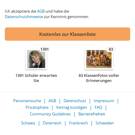
Ich akzeptiere die
AGB
und habe die
Datenschutzhinweise
zur Kenntnis genommen.
Kostenlos zur Klassenliste
1391
83
1391 Schüler erwarten
83 Klassenfotos voller
Sie
Erinnerungen
Personensuche
AGB
Datenschutz
Impressum
Privatsphäre
Vertrag kündigen
FAQ
Community Guidelines
Barrierefreiheit
Schweiz
Österreich
Frankreich
Schweden