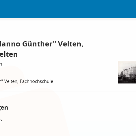
Hanno Günther" Velten,
elten
n
" Velten, Fachhochschule
gen
e