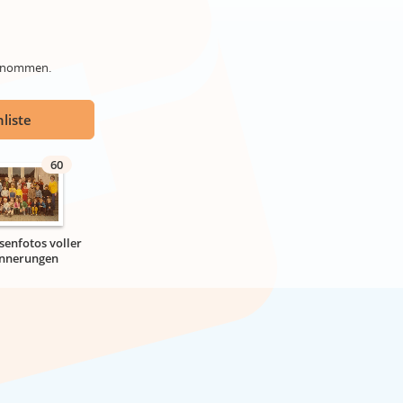
genommen.
liste
60
senfotos voller
innerungen