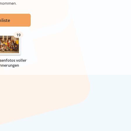
genommen.
liste
19
senfotos voller
innerungen