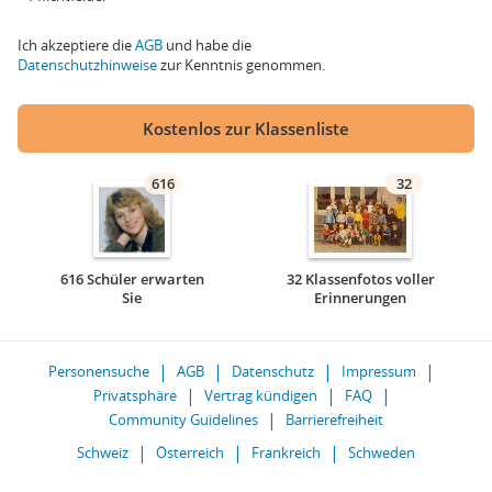
Ich akzeptiere die
AGB
und habe die
Datenschutzhinweise
zur Kenntnis genommen.
Kostenlos zur Klassenliste
616
32
616 Schüler erwarten
32 Klassenfotos voller
Sie
Erinnerungen
Personensuche
AGB
Datenschutz
Impressum
Privatsphäre
Vertrag kündigen
FAQ
Community Guidelines
Barrierefreiheit
Schweiz
Österreich
Frankreich
Schweden