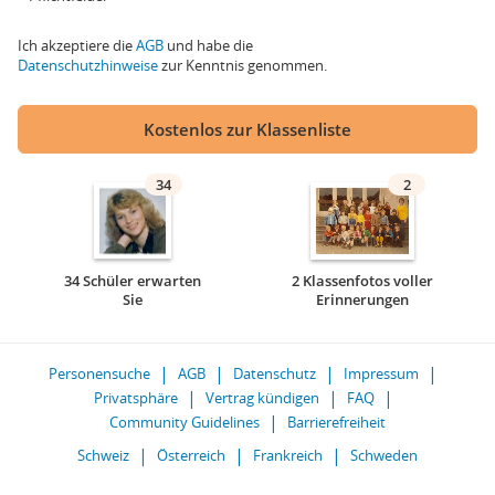
Ich akzeptiere die
AGB
und habe die
Datenschutzhinweise
zur Kenntnis genommen.
Kostenlos zur Klassenliste
34
2
34 Schüler erwarten
2 Klassenfotos voller
Sie
Erinnerungen
Personensuche
AGB
Datenschutz
Impressum
Privatsphäre
Vertrag kündigen
FAQ
Community Guidelines
Barrierefreiheit
Schweiz
Österreich
Frankreich
Schweden