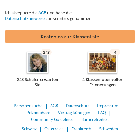
Ich akzeptiere die
AGB
und habe die
Datenschutzhinweise
zur Kenntnis genommen.
Kostenlos zur Klassenliste
243
4
243 Schüler erwarten
4 Klassenfotos voller
Sie
Erinnerungen
Personensuche
AGB
Datenschutz
Impressum
Privatsphäre
Vertrag kündigen
FAQ
Community Guidelines
Barrierefreiheit
Schweiz
Österreich
Frankreich
Schweden