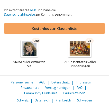
Ich akzeptiere die
AGB
und habe die
Datenschutzhinweise
zur Kenntnis genommen.
Kostenlos zur Klassenliste
960
21
960 Schüler erwarten
21 Klassenfotos voller
Sie
Erinnerungen
Personensuche
AGB
Datenschutz
Impressum
Privatsphäre
Vertrag kündigen
FAQ
Community Guidelines
Barrierefreiheit
Schweiz
Österreich
Frankreich
Schweden