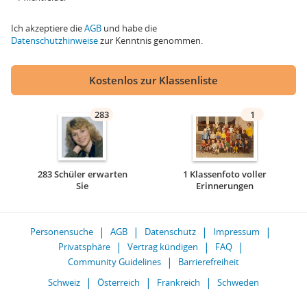
Ich akzeptiere die
AGB
und habe die
Datenschutzhinweise
zur Kenntnis genommen.
Kostenlos zur Klassenliste
283
1
283 Schüler erwarten
1 Klassenfoto voller
Sie
Erinnerungen
Personensuche
AGB
Datenschutz
Impressum
Privatsphäre
Vertrag kündigen
FAQ
Community Guidelines
Barrierefreiheit
Schweiz
Österreich
Frankreich
Schweden