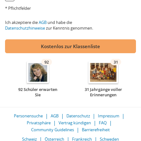
* Pflichtfelder
Ich akzeptiere die
AGB
und habe die
Datenschutzhinweise
zur Kenntnis genommen.
Kostenlos zur Klassenliste
92
31
92 Schüler erwarten
31 Jahrgänge voller
Sie
Erinnerungen
Personensuche
AGB
Datenschutz
Impressum
Privatsphäre
Vertrag kündigen
FAQ
Community Guidelines
Barrierefreiheit
Schweiz
Österreich
Frankreich
Schweden