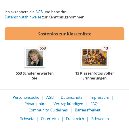
Ich akzeptiere die
AGB
und habe die
Datenschutzhinweise
zur Kenntnis genommen.
Kostenlos zur Klassenliste
553
13
553 Schüler erwarten
13 Klassenfotos voller
Sie
Erinnerungen
Personensuche
AGB
Datenschutz
Impressum
Privatsphäre
Vertrag kündigen
FAQ
Community Guidelines
Barrierefreiheit
Schweiz
Österreich
Frankreich
Schweden