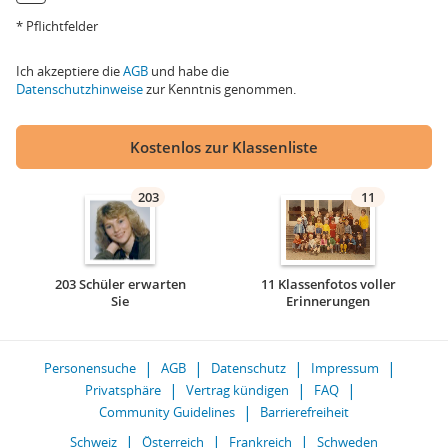
* Pflichtfelder
Ich akzeptiere die
AGB
und habe die
Datenschutzhinweise
zur Kenntnis genommen.
Kostenlos zur Klassenliste
203
11
203 Schüler erwarten
11 Klassenfotos voller
Sie
Erinnerungen
Personensuche
AGB
Datenschutz
Impressum
Privatsphäre
Vertrag kündigen
FAQ
Community Guidelines
Barrierefreiheit
Schweiz
Österreich
Frankreich
Schweden