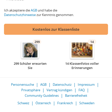
Ich akzeptiere die
AGB
und habe die
Datenschutzhinweise
zur Kenntnis genommen.
Kostenlos zur Klassenliste
299
14
299 Schüler erwarten
14 Klassenfotos voller
Sie
Erinnerungen
Personensuche
AGB
Datenschutz
Impressum
Privatsphäre
Vertrag kündigen
FAQ
Community Guidelines
Barrierefreiheit
Schweiz
Österreich
Frankreich
Schweden