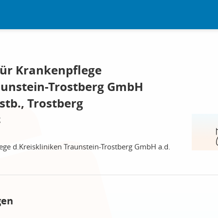
für Krankenpflege
raunstein-Trostberg GmbH
ostb., Trostberg
g
ege d.Kreiskliniken Traunstein-Trostberg GmbH a.d.
gen