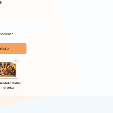
e
genommen.
liste
1
senfoto voller
innerungen